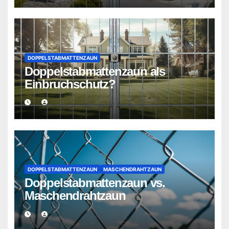
DOPPELSTABMATTENZAUN
Doppelstabmattenzaun als
Einbruchschutz?
DOPPELSTABMATTENZAUN
MASCHENDRAHTZAUN
Doppelstabmattenzaun vs.
Maschendrahtzaun