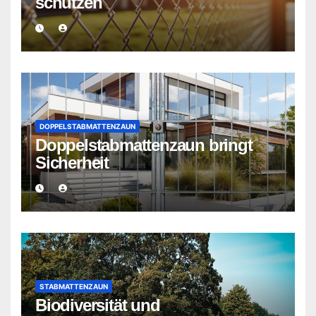
schützen
DOPPELSTABMATTENZAUN
Doppelstabmattenzaun bringt
Sicherheit
STABMATTENZAUN
Biodiversität und