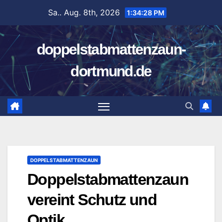
Zum
Sa.. Aug. 8th, 2026
1:34:29 PM
Inhalt
springen
doppelstabmattenzaun-
dortmund.de
DOPPELSTABMATTENZAUN
Doppelstabmattenzaun
vereint Schutz und
Optik