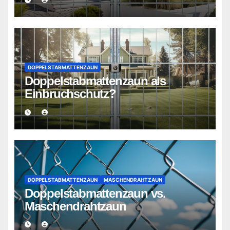
DOPPELSTABMATTENZAUN
Doppelstabmattenzaun als
Einbruchschutz?
DOPPELSTABMATTENZAUN
MASCHENDRAHTZAUN
Doppelstabmattenzaun vs.
Maschendrahtzaun